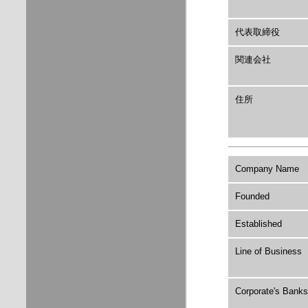
代表取締役
関連会社
住所
Company Name
Founded
Established
Line of Business
Corporate's Banks