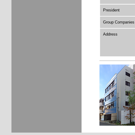
President
Group Companies
Address