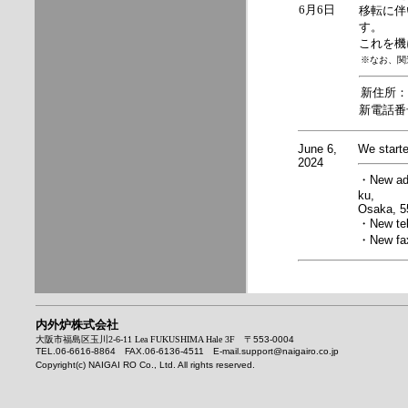
6月6日
移転に伴
す。
これを機
※なお、関
新住所：〒5
新電話番号：
June 6,
We starte
2024
・New add
ku,
Osaka, 
・New tel
・New fax
内外炉株式会社
大阪市福島区玉川2-6-11 Lea FUKUSHIMA Hale 3F
〒
553-0004
TEL.06-6616-8864 FAX.06-6136-4511 E-mail.support@naigairo.co.jp
Copyright(c) NAIGAI RO Co., Ltd. All rights reserved.