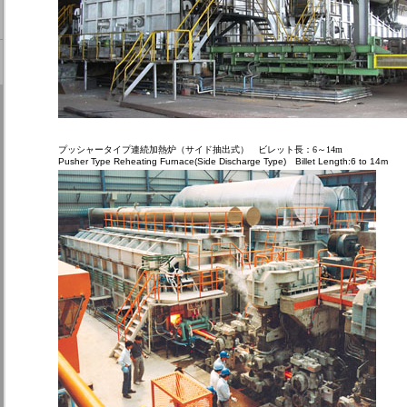
プッシャータイプ連続加熱炉（サイド抽出式） ビレット長：6～14m
Pusher Type Reheating Furnace(Side Discharge Type) Billet Length:6 to 14m