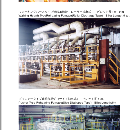
ウォーキングハースタイプ連続加熱炉（ローラー抽出式） ビレット長：9～14m
Walking Hearth TypeReheating Furnace(Roller Discharge Type) Billet Length:9 to
プッシャータイプ連続加熱炉（サイド抽出式） ビレット長：6m
Pusher Type Reheating Furnace(Side Discharge Type) Billet Length:6m