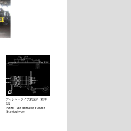
プッシャータイプ加熱炉（標準
型）
Pusher Type Reheating Furnace
(Standard type)