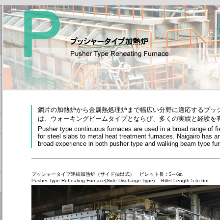
鋼片の加熱炉から金属熱処理炉まで幅広い分野に適応するプッ
は、ウォーキングビームタイプとならび、多くの実績と経験を
Pusher type continuous furnaces are used in a broad range of fi
for steel slabs to metal heat treatment furnaces. Naigairo has a
broad experience in both pusher type and walking beam type fu
プッシャータイプ連続加熱炉（サイド抽出式） ビレット長：5～6m
Pusher Type Reheating Furnace(Side Discharge Type) Billet Length:5 to 6m